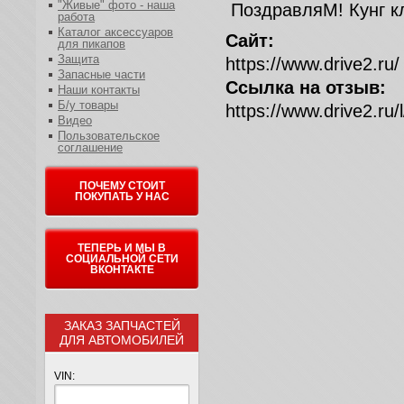
"Живые" фото - наша
ПоздравляМ! Кунг к
работа
Каталог аксессуаров
Сайт:
для пикапов
Защита
https://www.drive2.ru/
Запасные части
Ссылка на отзыв:
Наши контакты
Б/у товары
https://www.drive2.r
Видео
Пользовательское
соглашение
ПОЧЕМУ СТОИТ
ПОКУПАТЬ У НАС
ТЕПЕРЬ И МЫ В
СОЦИАЛЬНОЙ СЕТИ
ВКОНТАКТЕ
ЗАКАЗ ЗАПЧАСТЕЙ
ДЛЯ АВТОМОБИЛЕЙ
VIN: