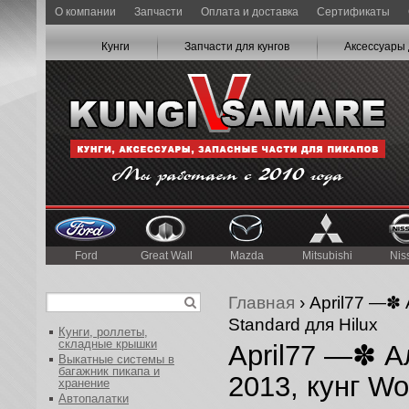
О компании
Запчасти
Оплата и доставка
Сертификаты
Кунги
Запчасти для кунгов
Аксессуары 
Ford
Great Wall
Mazda
Mitsubishi
Nis
Главная
› April77 —✽ 
Standard для Hilux
Кунги, роллеты,
складные крышки
April77 —✽ А
Выкатные системы в
багажник пикапа и
2013, кунг Wo
хранение
Автопалатки