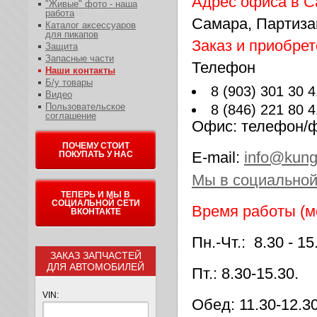
Адрес офиса в 
"Живые" фото - наша
работа
Самара, Партиза
Каталог аксессуаров
для пикапов
Заказ и приобре
Защита
Запасные части
Телефон
Наши контакты
Б/у товары
8 (903) 301 30 
Видео
Пользовательское
8 (846) 221 80 4
соглашение
Офис
: телефон/ф
ПОЧЕМУ СТОИТ
E-mail
:
info@kung
ПОКУПАТЬ У НАС
Мы в социальной
ТЕПЕРЬ И МЫ В
СОЦИАЛЬНОЙ СЕТИ
Время работы (мо
ВКОНТАКТЕ
Пн.-Чт
.: 8.30 - 15
ЗАКАЗ ЗАПЧАСТЕЙ
ДЛЯ АВТОМОБИЛЕЙ
Пт.
: 8.30-15.30.
VIN:
Обед
: 11.30-12.3