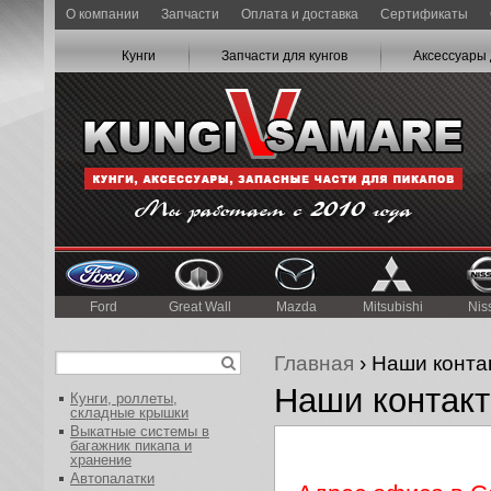
О компании
Запчасти
Оплата и доставка
Сертификаты
Кунги
Запчасти для кунгов
Аксессуары 
Ford
Great Wall
Mazda
Mitsubishi
Nis
Главная
› Наши конта
Наши контак
Кунги, роллеты,
складные крышки
Выкатные системы в
багажник пикапа и
хранение
Автопалатки