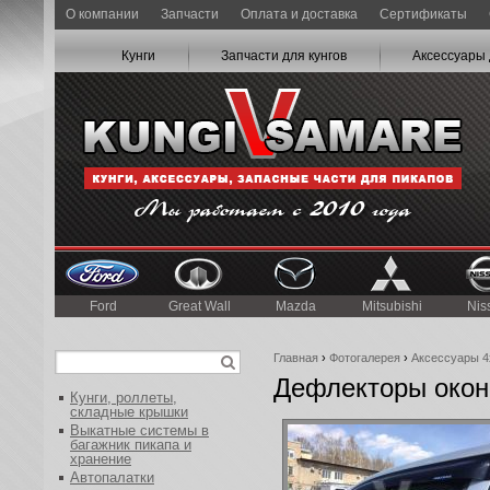
О компании
Запчасти
Оплата и доставка
Сертификаты
Кунги
Запчасти для кунгов
Аксессуары 
Ford
Great Wall
Mazda
Mitsubishi
Nis
Главная
›
Фотогалерея
›
Аксессуары 4
Дефлекторы окон
Кунги, роллеты,
складные крышки
Выкатные системы в
багажник пикапа и
хранение
Автопалатки