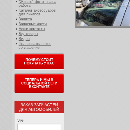
"Живые" фото - наша
работа
Каталог аксессуаров
для пикапов
Защита
Запасные части
Наши контакты
Б/у товары
Видео
Пользовательское
соглашение
ПОЧЕМУ СТОИТ
ПОКУПАТЬ У НАС
ТЕПЕРЬ И МЫ В
СОЦИАЛЬНОЙ СЕТИ
ВКОНТАКТЕ
ЗАКАЗ ЗАПЧАСТЕЙ
ДЛЯ АВТОМОБИЛЕЙ
VIN: