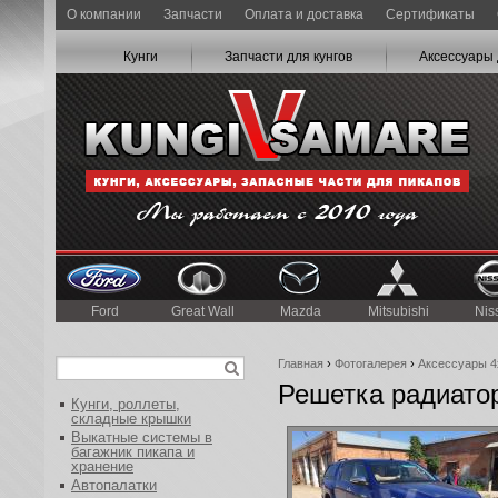
О компании
Запчасти
Оплата и доставка
Сертификаты
Кунги
Запчасти для кунгов
Аксессуары 
Ford
Great Wall
Mazda
Mitsubishi
Nis
Главная
›
Фотогалерея
›
Аксессуары 4
Решетка радиатор
Кунги, роллеты,
складные крышки
Выкатные системы в
багажник пикапа и
хранение
Автопалатки