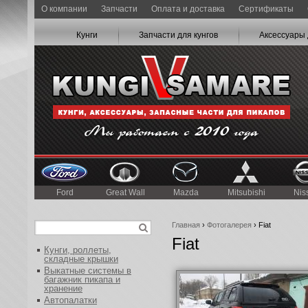
О компании
Запчасти
Оплата и доставка
Сертификаты
Кунги
Запчасти для кунгов
Аксессуары 
Ford
Great Wall
Mazda
Mitsubishi
Nis
Главная
›
Фотогалерея
› Fiat
Fiat
Кунги, роллеты,
складные крышки
Выкатные системы в
багажник пикапа и
хранение
Автопалатки