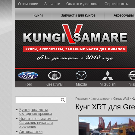
О компании
Запчасти
Оплата и доставка
Сертификаты
Кунги
Запчасти для кунгов
Аксессуары 
Ford
Great Wall
Mazda
Mitsubishi
Nis
Главная
›
Фотогалерея
›
Great Wall
› Ку
Кунг XRT для Grea
Кунги, роллеты,
складные крышки
Выкатные системы в
багажник пикапа и
хранение
Автопалатки