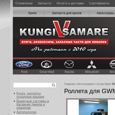
О компании
Запчасти
Оплата и доставка
Сертификаты
Кунги
Запчасти для кунгов
Аксессуары 
Ford
Great Wall
Mazda
Mitsubishi
Nis
Главная
›
Фотогалерея
›
Great Wall
› Р
Роллета для GWM
Кунги, роллеты,
складные крышки
Выкатные системы в
багажник пикапа и
хранение
Автопалатки