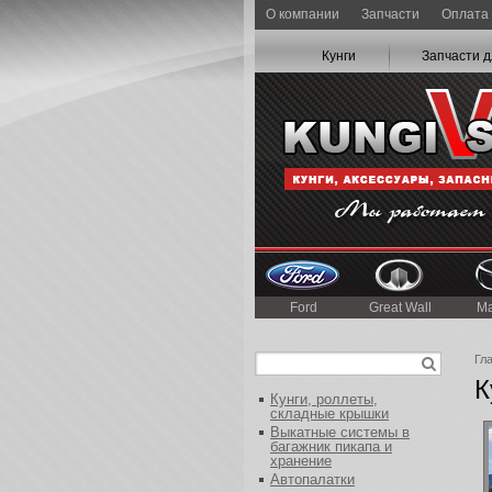
О компании
Запчасти
Оплата 
Кунги
Запчасти д
Ford
Great Wall
M
Гл
К
Кунги, роллеты,
складные крышки
Выкатные системы в
багажник пикапа и
хранение
Автопалатки