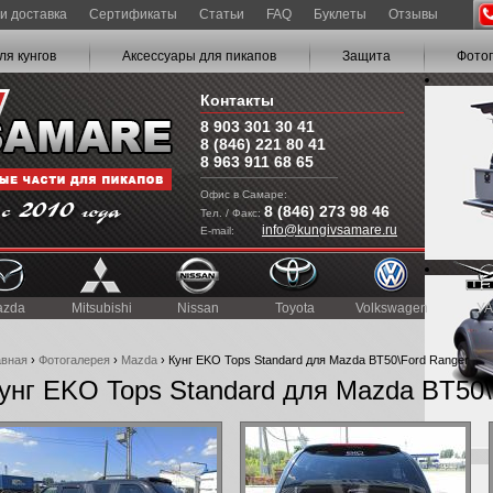
и доставка
Сертификаты
Статьи
FAQ
Буклеты
Отзывы
ля кунгов
Аксессуары для пикапов
Защита
Фото
Контакты
8 903 301 30 41
8 (846) 221 80 41
8 963 911 68 65
Офис в Самаре:
8 (846) 273 98 46
Тел. / Факс:
info@kungivsamare.ru
E-mail:
azda
Mitsubishi
Nissan
Toyota
Volkswagen
УА
авная
›
Фотогалерея
›
Mazda
› Кунг EKO Tops Standard для Mazda BT50\Ford Ranger
унг EKO Tops Standard для Mazda BT50\