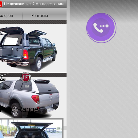
Не дозвонились? Мы перезвоним
галерея
Контакты
З
Fiat
JAC
Ford Ranger