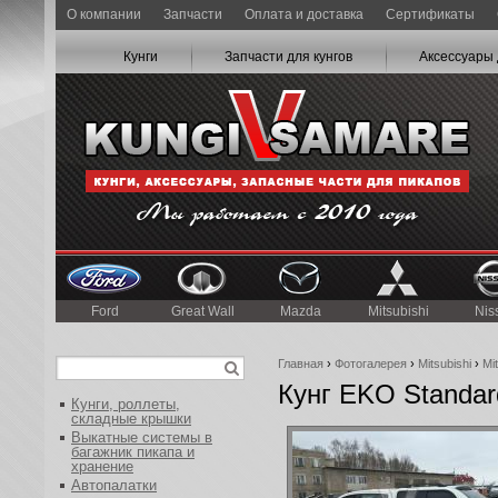
О компании
Запчасти
Оплата и доставка
Сертификаты
Кунги
Запчасти для кунгов
Аксессуары 
Ford
Great Wall
Mazda
Mitsubishi
Nis
Главная
›
Фотогалерея
›
Mitsubishi
›
Mi
Кунг EKO Standar
Кунги, роллеты,
складные крышки
Выкатные системы в
багажник пикапа и
хранение
Автопалатки