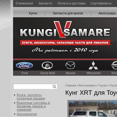
О компании
Запчасти
Оплата и доставка
Сертификаты
Кунги
Запчасти для кунгов
Аксессуары 
Ford
Great Wall
Mazda
Mitsubishi
Nis
Главная
›
Фотогалерея
›
Toyota
›
Toyota
Кунг XRT для Toyo
Кунги, роллеты,
складные крышки
Выкатные системы в
багажник пикапа и
хранение
Автопалатки