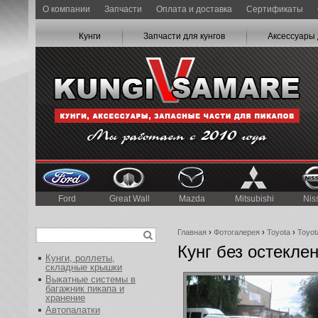
О компании
Запчасти
Оплата и доставка
Сертификаты
Кунги
Запчасти для кунгов
Аксессуары 
Ford
Great Wall
Mazda
Mitsubishi
Nis
Главная
›
Фотогалерея
›
Toyota
›
Toyot
Кунг без остекле
Кунги, роллеты,
складные крышки
Выкатные системы в
багажник пикапа и
хранение
Автопалатки