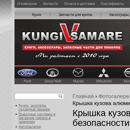
О компании
Запчасти
Оплата и доставка
Сертификаты
Кунги
Запчасти для кунгов
Аксессуары 
Ford
Great Wall
Mazda
Mitsubishi
Nis
Главная
›
Фотогалере
Крышка кузова алюмин
Кунги, роллеты,
складные крышки
Крышка кузов
Выкатные системы в
багажник пикапа и
безопасности 
хранение
Автопалатки