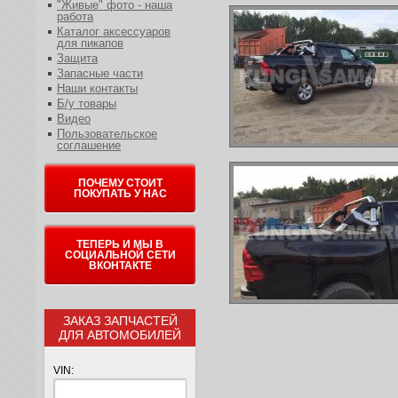
"Живые" фото - наша
работа
Каталог аксессуаров
для пикапов
Защита
Запасные части
Наши контакты
Б/у товары
Видео
Пользовательское
соглашение
ПОЧЕМУ СТОИТ
ПОКУПАТЬ У НАС
ТЕПЕРЬ И МЫ В
СОЦИАЛЬНОЙ СЕТИ
ВКОНТАКТЕ
ЗАКАЗ ЗАПЧАСТЕЙ
ДЛЯ АВТОМОБИЛЕЙ
VIN: