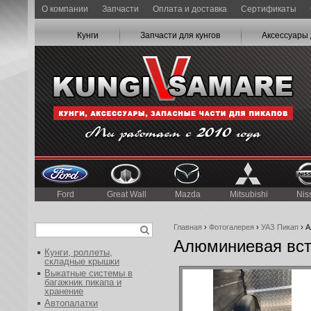
О компании
Запчасти
Оплата и доставка
Сертификаты
Кунги
Запчасти для кунгов
Аксессуары 
Ford
Great Wall
Mazda
Mitsubishi
Nis
Главная
›
Фотогалерея
›
УАЗ Пикап
› А
Алюминиевая вста
Кунги, роллеты,
складные крышки
Выкатные системы в
багажник пикапа и
хранение
Автопалатки