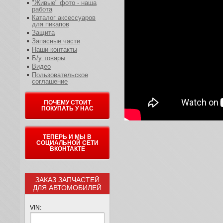
"Живые" фото - наша
работа
Каталог аксессуаров
для пикапов
Защита
Запасные части
Наши контакты
Б/у товары
Видео
Пользовательское
соглашение
ПОЧЕМУ СТОИТ
ПОКУПАТЬ У НАС
ТЕПЕРЬ И МЫ В
СОЦИАЛЬНОЙ СЕТИ
ВКОНТАКТЕ
ЗАКАЗ ЗАПЧАСТЕЙ
ДЛЯ АВТОМОБИЛЕЙ
VIN: