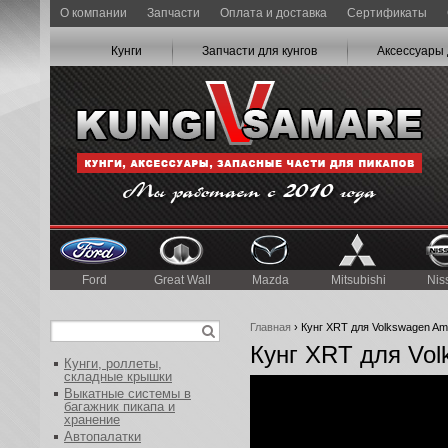
О компании
Запчасти
Оплата и доставка
Сертификаты
Кунги
Запчасти для кунгов
Аксессуары 
Ford
Great Wall
Mazda
Mitsubishi
Nis
Главная
› Кунг XRT для Volkswagen Am
Кунг XRT для Vo
Кунги, роллеты,
складные крышки
Выкатные системы в
багажник пикапа и
хранение
Автопалатки