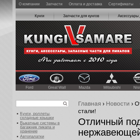
О компании
Запчасти
Оплата и доставка
Сертификаты
Кунги
Запчасти для кунгов
Аксессуары 
Ford
Great Wall
Mazda
Mitsubishi
Nis
Главная
›
Новости
› О
стали!
Кунги, роллеты,
складные крышки
Отличный под
Выкатные системы в
багажник пикапа и
нержавеющей
хранение
Автопалатки