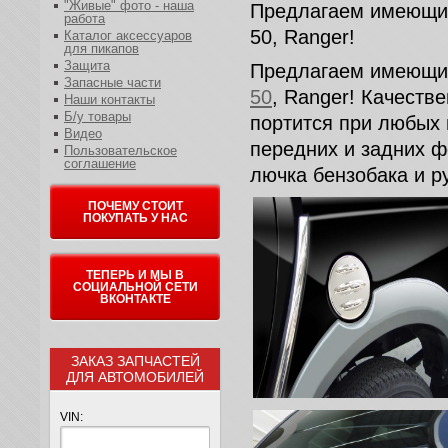
"Живые" фото - наша
Предлагаем имеющиес
работа
50, Ranger!
Каталог аксессуаров
для пикапов
Защита
Предлагаем имеющие
Запасные части
50
, Ranger! Качеств
Наши контакты
Б/у товары
портится при любых
Видео
передних и задних ф
Пользовательское
соглашение
лючка бензобака и р
ПОЧЕМУ СТОИТ
ПОКУПАТЬ У НАС
ТЕПЕРЬ И МЫ В
СОЦИАЛЬНОЙ СЕТИ
ВКОНТАКТЕ
ЗАКАЗ ЗАПЧАСТЕЙ
ДЛЯ АВТОМОБИЛЕЙ
VIN: