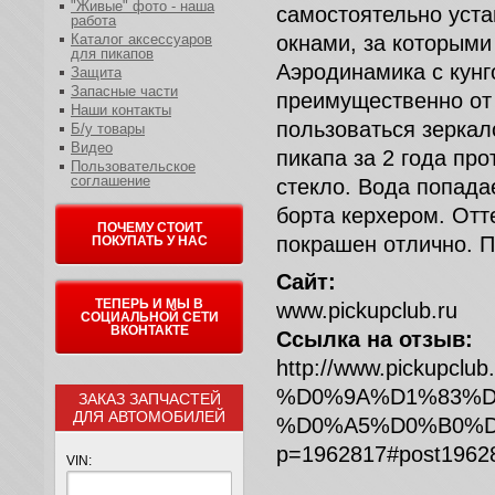
"Живые" фото - наша
самостоятельно уста
работа
Каталог аксессуаров
окнами, за которыми 
для пикапов
Аэродинамика с кунго
Защита
Запасные части
преимущественно от 
Наши контакты
пользоваться зеркал
Б/у товары
Видео
пикапа за 2 года про
Пользовательское
соглашение
стекло. Вода попада
борта керхером. Отт
ПОЧЕМУ СТОИТ
покрашен отлично. 
ПОКУПАТЬ У НАС
Сайт:
ТЕПЕРЬ И МЫ В
www.pickupclub.ru
СОЦИАЛЬНОЙ СЕТИ
ВКОНТАКТЕ
Ссылка на отзыв:
http://www.pickupclub
%D0%9A%D1%83%D
ЗАКАЗ ЗАПЧАСТЕЙ
ДЛЯ АВТОМОБИЛЕЙ
%D0%A5%D0%B0%D
p=1962817#post1962
VIN: