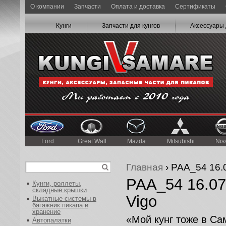
О компании
Запчасти
Оплата и доставка
Сертификаты
Кунги
Запчасти для кунгов
Аксессуары 
Ford
Great Wall
Mazda
Mitsubishi
Nis
Главная
› РАА_54 16.0
РАА_54 16.07.
Кунги, роллеты,
складные крышки
Vigo
Выкатные системы в
багажник пикапа и
хранение
«Мой кунг тоже в Са
Автопалатки