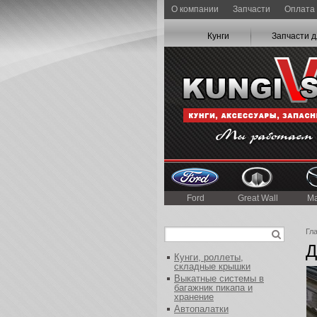
О компании
Запчасти
Оплата 
Кунги
Запчасти д
Ford
Great Wall
M
Гл
Д
Кунги, роллеты,
складные крышки
Выкатные системы в
багажник пикапа и
хранение
Автопалатки