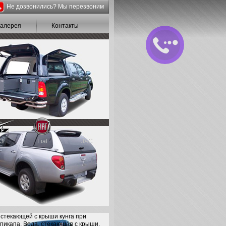
Не дозвонились? Мы перезвоним
галерея
Контакты
З
Fiat
JAC
 стекающей с крыши кунга при
 пикапа. Вода, стекающая с крыши,