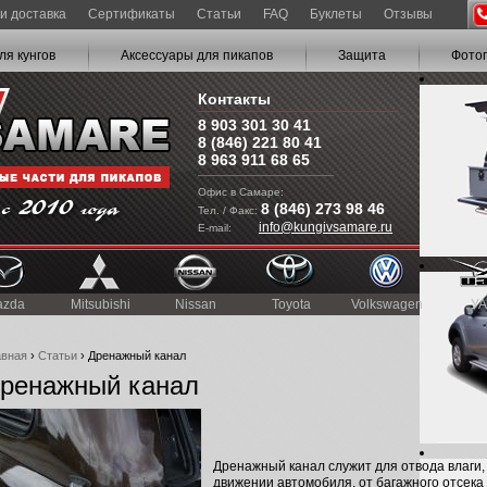
и доставка
Сертификаты
Статьи
FAQ
Буклеты
Отзывы
ля кунгов
Аксессуары для пикапов
Защита
Фото
Контакты
8 903 301 30 41
8 (846) 221 80 41
8 963 911 68 65
Офис в Самаре:
8 (846) 273 98 46
Тел. / Факс:
info@kungivsamare.ru
E-mail:
azda
Mitsubishi
Nissan
Toyota
Volkswagen
УА
авная
›
Статьи
› Дренажный канал
ренажный канал
Дренажный канал служит для отвода влаги,
движении автомобиля, от багажного отсека