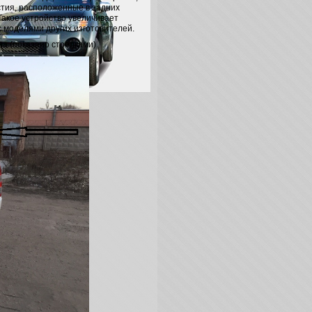
стия, расположенные в задних
 Такое устройство увеличивает
 моделями других изготовителей.
ла (показано стрелками)