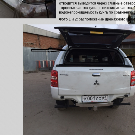
отводится выводится через сливные отвер
торцевых частях кунга, в нижних их частях.
водонепроницаемость кунга по сравнению с
Фото 1 и 2: расположение дренажного кана