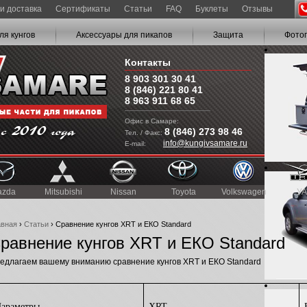
и доставка
Сертификаты
Статьи
FAQ
Буклеты
Отзывы
ля кунгов
Аксессуары для пикапов
Защита
Фото
Контакты
8 903 301 30 41
8 (846) 221 80 41
8 963 911 68 65
Офис в Самаре:
8 (846) 273 98 46
Тел. / Факс:
info@kungivsamare.ru
E-mail:
azda
Mitsubishi
Nissan
Toyota
Volkswagen
УА
авная
›
Статьи
› Сравнение кунгов XRT и EКО Standard
равнение кунгов XRT и EКО Standard
едлагаем вашему вниманию сравнение кунгов XRT и EКО Standard
араметры
XRT