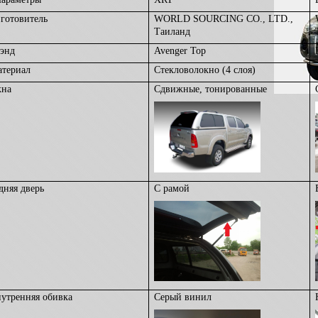
готовитель
WORLD SOURCING CO., LTD.,
Таиланд
энд
Avenger Top
териал
Стекловолокно (4 слоя)
кна
Сдвижные, тонированные
дняя дверь
С рамой
утренняя обивка
Серый винил