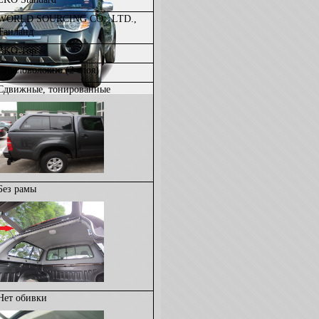
WORLD SOURCING CO., LTD.,
Таиланд
EKO Top
Стекловолокно (2 слоя)
Сдвижные, тонированные
Без рамы
Нет обивки