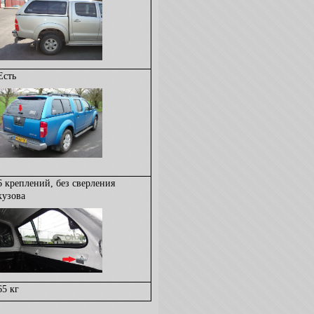
Есть
6 креплений, без сверления
кузова
65
кг