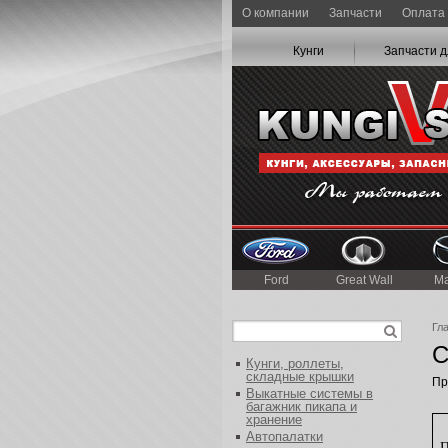
О компании
Запчасти
Оплата 
Кунги
Запчасти д
Ford
Great Wall
M
Гл
С
Кунги, роллеты,
складные крышки
Пр
Выкатные системы в
багажник пикапа и
хранение
Автопалатки
П