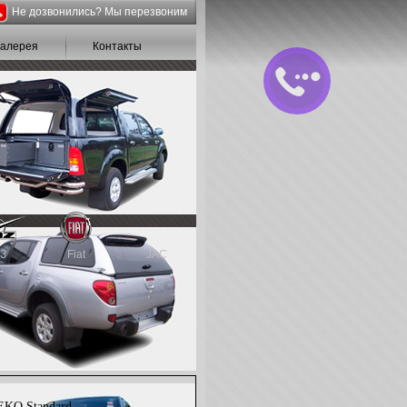
Не дозвонились? Мы перезвоним
галерея
Контакты
З
Fiat
JAC
EKO Standard