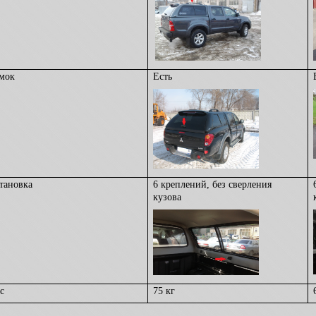
мок
Есть
тановка
6 креплений, без сверления
кузова
с
75 кг