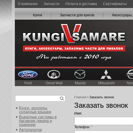
О компании
Запчасти
Оплата и доставка
Сертификаты
Кунги
Запчасти для кунгов
Аксессуары 
Ford
Great Wall
Mazda
Mitsubishi
Nis
Главная
› Заказать звонок
Заказать звонок
Кунги, роллеты,
складные крышки
Имя:
Выкатные системы в
багажник пикапа и
хранение
Телефон:
*
Автопалатки