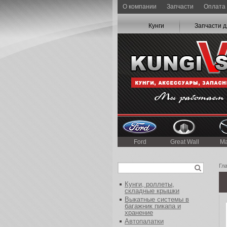
О компании
Запчасти
Оплата 
Кунги
Запчасти д
Ford
Great Wall
M
Гл
Кунги, роллеты,
складные крышки
Выкатные системы в
багажник пикапа и
хранение
Автопалатки