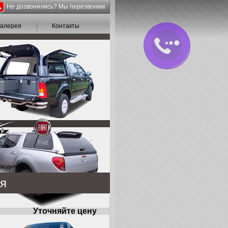
Не дозвонились? Мы перезвоним
галерея
Контакты
З
Fiat
JAC
 водителя
ля
Уточняйте цену