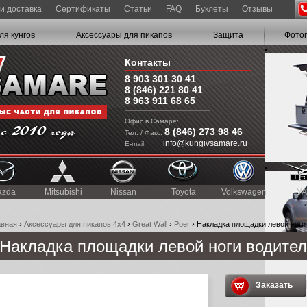
и доставка
Сертификаты
Статьи
FAQ
Буклеты
Отзывы
ля кунгов
Аксессуары для пикапов
Защита
Фото
Контакты
8 903 301 30 41
8 (846) 221 80 41
8 963 911 68 65
Офис в Самаре:
8 (846) 273 98 46
Тел. / Факс:
info@kungivsamare.ru
E-mail:
azda
Mitsubishi
Nissan
Toyota
Volkswagen
УА
авная
›
Аксессуары для пикапов 4x4
›
Great Wall
›
Poer
› Накладка площадки левой ноги
Накладка площадки левой ноги водите
Заказать