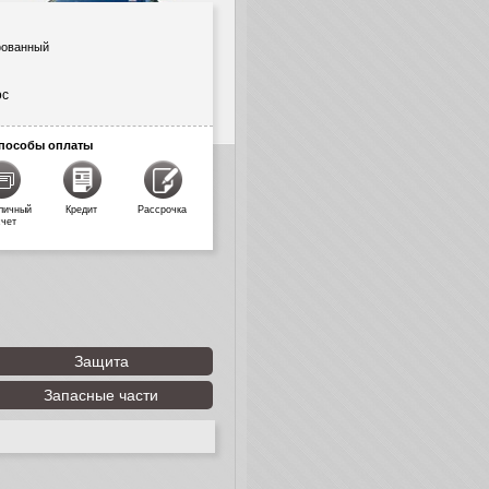
фованный
ос
пособы оплаты
личный
Кредит
Рассрочка
счет
Защита
Запасные части