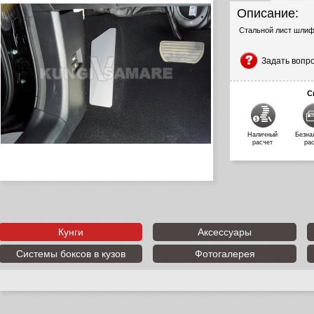
Описание:
Стальной лист шли
Задать вопр
С
Наличный
Безна
расчет
ра
Кунги
Аксессуары
Системы боксов в кузов
Фотогалерея