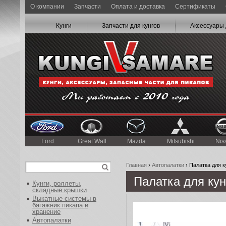
О компании
Запчасти
Оплата и доставка
Сертификаты
Кунги
Запчасти для кунгов
Аксессуары 
Ford
Great Wall
Mazda
Mitsubishi
Nis
Главная
›
Автопалатки
› Палатка для к
Палатка для кун
Кунги, роллеты,
складные крышки
Выкатные системы в
багажник пикапа и
хранение
Автопалатки