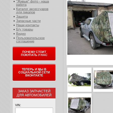
"Живые" фото - наша
работа
Каталог аксессуаров
для пикапов
Защита
Запасные части
Наши контакты
Б/у товары
Видео
Пользовательское
соглашение
ПОЧЕМУ СТОИТ
ПОКУПАТЬ У НАС
ТЕПЕРЬ И МЫ В
СОЦИАЛЬНОЙ СЕТИ
ВКОНТАКТЕ
ЗАКАЗ ЗАПЧАСТЕЙ
ДЛЯ АВТОМОБИЛЕЙ
VIN: