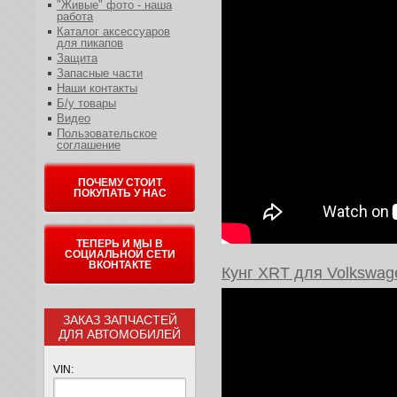
"Живые" фото - наша
работа
Каталог аксессуаров
для пикапов
Защита
Запасные части
Наши контакты
Б/у товары
Видео
Пользовательское
соглашение
ПОЧЕМУ СТОИТ
ПОКУПАТЬ У НАС
ТЕПЕРЬ И МЫ В
СОЦИАЛЬНОЙ СЕТИ
ВКОНТАКТЕ
Кунг XRT для Volkswag
ЗАКАЗ ЗАПЧАСТЕЙ
ДЛЯ АВТОМОБИЛЕЙ
VIN: