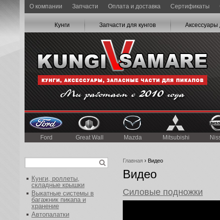
О компании
Запчасти
Оплата и доставка
Сертификаты
Кунги
Запчасти для кунгов
Аксессуары 
Ford
Great Wall
Mazda
Mitsubishi
Nis
Главная
› Видео
Видео
Кунги, роллеты,
складные крышки
Силовые подножки
Выкатные системы в
багажник пикапа и
хранение
Автопалатки