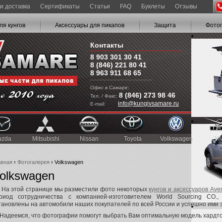
и доставка
Сертификаты
Статьи
FAQ
Буклеты
Отзывы
ля кунгов
Аксессуары для пикапов
Защита
Фото
Контакты
8 903 301 30 41
8 (846) 221 80 41
8 963 911 68 65
Офис в Самаре:
8 (846) 273 98 46
Тел. / Факс:
info@kungivsamare.ru
E-mail:
azda
Mitsubishi
Nissan
Toyota
Volkswagen
УА
авная
›
Фотогалерея
› Volkswagen
olkswagen
 этой странице мы разместили фото некоторых
кунгов и аксессуаров Ave
риод сотрудничества с компанией-изготовителем World Sourcing CO.
тановлены на автомобили наших покупателей по всей России и успешно ими 
деемся, что фотографии помогут выбрать Вам оптимальную модель хардто