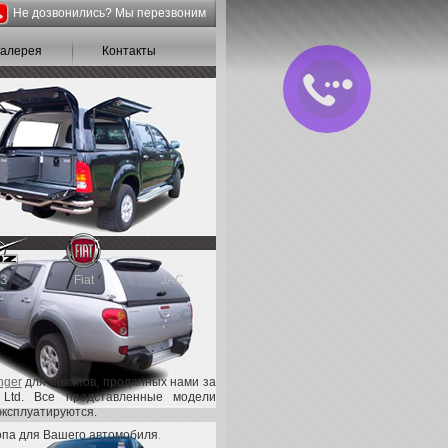
Не дозвонились? Мы перезвоним
галерея
Контакты
З
Fiat
JAC
nger
для пикапов, проданных нами за
, Ltd. Все представленные модели
эксплуатируются.
па для Вашего автомобиля
.