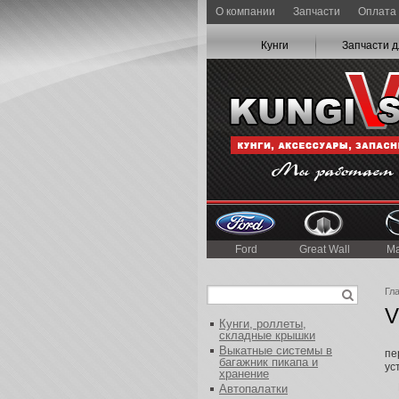
О компании
Запчасти
Оплата 
Кунги
Запчасти д
Ford
Great Wall
M
Гл
V
Кунги, роллеты,
складные крышки
На
Выкатные системы в
пе
багажник пикапа и
ус
хранение
На
Автопалатки