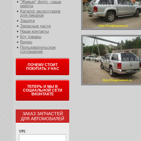
"Живые" фото - наша
работа
Каталог аксессуаров
для пикапов
Защита
Запасные части
Наши контакты
Б/у товары
Видео
Пользовательское
соглашение
ПОЧЕМУ СТОИТ
ПОКУПАТЬ У НАС
ТЕПЕРЬ И МЫ В
СОЦИАЛЬНОЙ СЕТИ
ВКОНТАКТЕ
ЗАКАЗ ЗАПЧАСТЕЙ
ДЛЯ АВТОМОБИЛЕЙ
VIN: