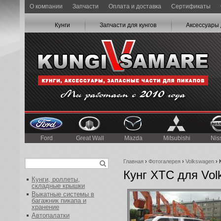
О компании
Запчасти
Оплата и доставка
Сертификаты
Кунги
Запчасти для кунгов
Аксессуары 
Ford
Great Wall
Mazda
Mitsubishi
Nis
Главная
›
Фотогалерея
›
Volkswagen
› 
Кунг XTC для Vol
Кунги, роллеты,
складные крышки
Выкатные системы в
багажник пикапа и
хранение
Автопалатки