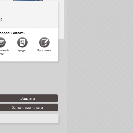
ос
пособы оплаты
личный
Кредит
Рассрочка
счет
Защита
Запасные части