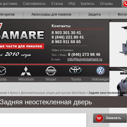
и доставка
Сертификаты
Статьи
FAQ
Буклеты
Отзывы
ля кунгов
Аксессуары для пикапов
Защита
Фото
Контакты
8 903 301 30 41
8 (846) 221 80 41
8 963 911 68 65
Офис в Самаре:
8 (846) 273 98 46
Тел. / Факс:
info@kungivsamare.ru
E-mail:
azda
Mitsubishi
Nissan
Toyota
Volkswagen
УА
авная
›
Кунги
›
Дополнительные опции для кунгов WorkStyle
› Задняя неостекленная дв
Задняя неостекленная дверь
Заказать