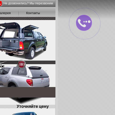
Не дозвонились? Мы перезвоним
галерея
Контакты
З
Fiat
JAC
ерь
Уточняйте цену