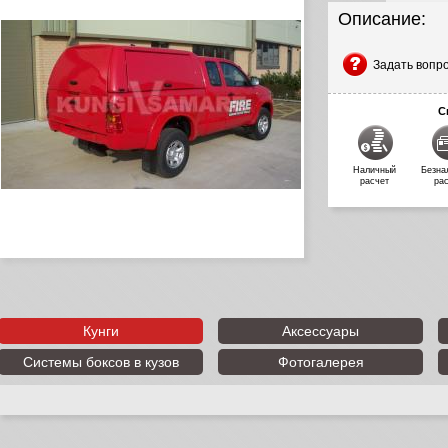
Описание:
Задать вопр
С
Наличный
Безна
расчет
ра
Кунги
Аксессуары
Системы боксов в кузов
Фотогалерея