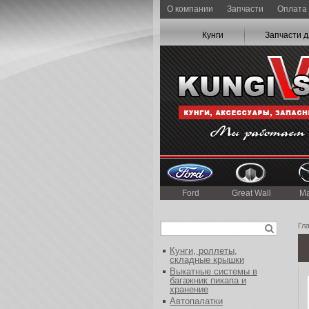
О компании
Запчасти
Оплата 
Кунги
Запчасти д
Ford
Great Wall
M
Гл
Кунги, роллеты,
складные крышки
Выкатные системы в
багажник пикапа и
хранение
Автопалатки