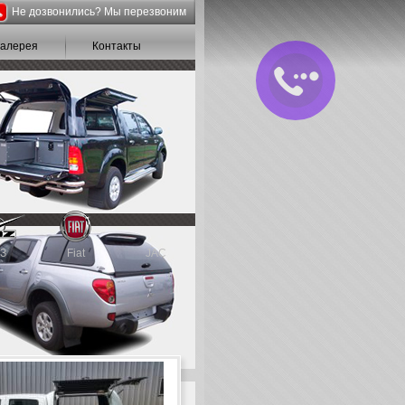
Не дозвонились? Мы перезвоним
галерея
Контакты
З
Fiat
JAC