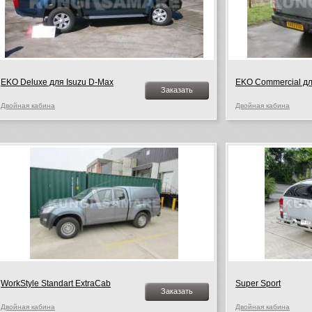
EKO Deluxe для Isuzu D-Max
EKO Commercial дл
Заказать
Двойная кабина
Двойная кабина
WorkStyle Standart ExtraCab
Super Sport
Заказать
Двойная кабина
Двойная кабина