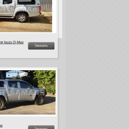
ля Isuzu D-Max
Заказать
ax
Заказать