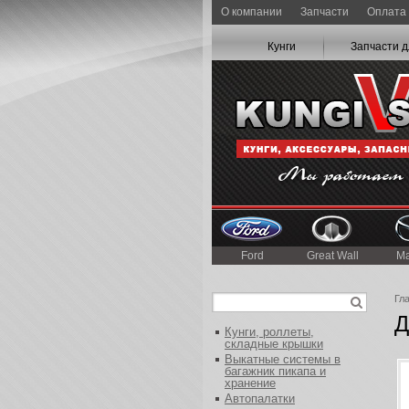
О компании
Запчасти
Оплата 
Кунги
Запчасти д
Ford
Great Wall
M
Гл
Д
Кунги, роллеты,
складные крышки
Выкатные системы в
багажник пикапа и
хранение
Автопалатки