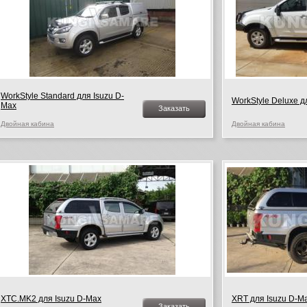
WorkStyle Standard для Isuzu D-
WorkStyle Deluxe д
Max
Заказать
Двойная кабина
Двойная кабина
XTC.MK2 для Isuzu D-Max
XRT для Isuzu D-M
Заказать