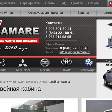
и доставка
Сертификаты
Статьи
FAQ
Буклеты
Отзывы
ля кунгов
Аксессуары для пикапов
Защита
Фото
Контакты
8 903 301 30 41
8 (846) 221 80 41
8 963 911 68 65
Офис в Самаре:
8 (846) 273 98 46
Тел. / Факс:
info@kungivsamare.ru
E-mail:
azda
Mitsubishi
Nissan
Toyota
Volkswagen
УА
авная
›
Кунги
›
Кунги для Isuzu D-Max
› Двойная кабина
войная кабина