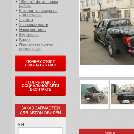
"Живые" фото - наша
работа
Каталог аксессуаров
для пикапов
Защита
Запасные части
Наши контакты
Б/у товары
Видео
Пользовательское
соглашение
ПОЧЕМУ СТОИТ
ПОКУПАТЬ У НАС
ТЕПЕРЬ И МЫ В
СОЦИАЛЬНОЙ СЕТИ
ВКОНТАКТЕ
ЗАКАЗ ЗАПЧАСТЕЙ
ДЛЯ АВТОМОБИЛЕЙ
VIN:
Кунги