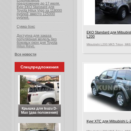
Специальное
предложение до 17 июля.
Кунг EKO Standard для
Toyota Hilux Vigo за 118000
рублей, вместо 125000
рублей.
Сумка бокс
EKO Standard для Mitsubis
Доступна для заказа
L200
популярная модель без
боковых окон для Toyota
Hilux Revo.
Все новости
Спецпредложения
Крышка для Isuzu D-
Max (два положения)
Кунг XTС для Mitsubishi L-