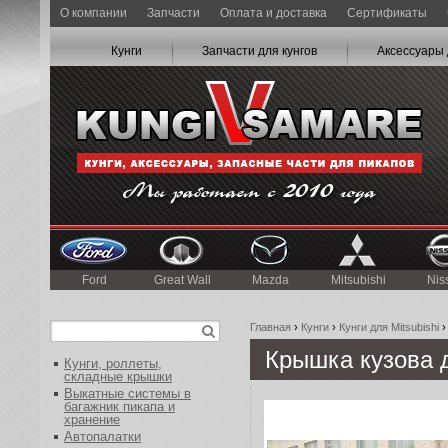
О компании
Запчасти
Оплата и доставка
Сертификаты
Кунги
Запчасти для кунгов
Аксессуары 
Ford
Great Wall
Mazda
Mitsubishi
Nis
Главная
›
Кунги
›
Кунги для Mitsubishi
Крышка кузова д
Кунги, роллеты,
складные крышки
Выкатные системы в
багажник пикапа и
хранение
Автопалатки