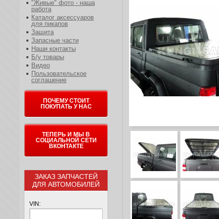
"Живые" фото - наша
работа
Каталог аксессуаров
для пикапов
Защита
Запасные части
Наши контакты
Б/у товары
Видео
Пользовательское
соглашение
ПОЧЕМУ СТОИТ
ПОКУПАТЬ У НАС
ТЕПЕРЬ И МЫ В
СОЦИАЛЬНОЙ СЕТИ
ВКОНТАКТЕ
ЗАКАЗ ЗАПЧАСТЕЙ
ДЛЯ АВТОМОБИЛЕЙ
VIN: