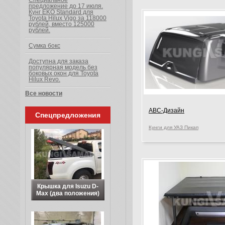
Специальное
предложение до 17 июля.
Кунг EKO Standard для
Toyota Hilux Vigo за 118000
рублей, вместо 125000
рублей.
Сумка бокс
Доступна для заказа
популярная модель без
боковых окон для Toyota
Hilux Revo.
Все новости
АВС-Дизайн
Спецпредложения
Кунги для УАЗ Пикап
Крышка для Isuzu D-
Max (два положения)