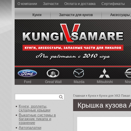
О компании
Запчасти
Оплата и доставка
Сертификаты
Кунги
Запчасти для кунгов
Аксессуары 
Ford
Great Wall
Mazda
Mitsubishi
Nis
Главная
›
Кунги
›
Кунги для УАЗ Пикап
Крышка кузова 
Кунги, роллеты,
складные крышки
Выкатные системы в
багажник пикапа и
хранение
Автопалатки