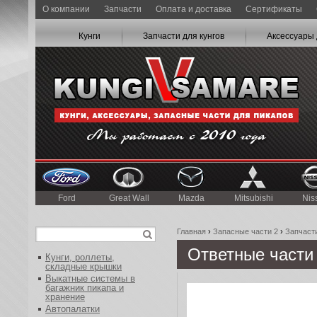
О компании
Запчасти
Оплата и доставка
Сертификаты
Кунги
Запчасти для кунгов
Аксессуары 
Ford
Great Wall
Mazda
Mitsubishi
Nis
Главная
›
Запасные части 2
›
Запчасти
Ответные части
Кунги, роллеты,
складные крышки
Выкатные системы в
багажник пикапа и
хранение
Автопалатки