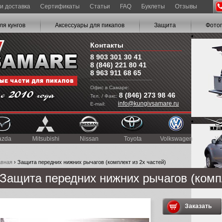
и доставка
Сертификаты
Статьи
FAQ
Буклеты
Отзывы
ля кунгов
Аксессуары для пикапов
Защита
Фото
Контакты
8 903 301 30 41
8 (846) 221 80 41
8 963 911 68 65
Офис в Самаре:
8 (846) 273 98 46
Тел. / Факс:
info@kungivsamare.ru
E-mail:
azda
Mitsubishi
Nissan
Toyota
Volkswagen
УА
авная
› Защита передних нижних рычагов (комплект из 2х частей)
Защита передних нижних рычагов (компл
Заказать