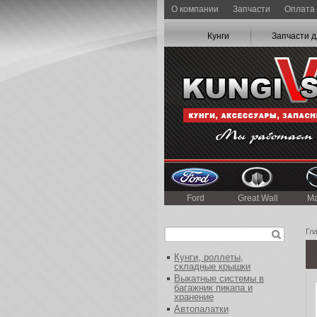
О компании
Запчасти
Оплата 
Кунги
Запчасти д
Ford
Great Wall
M
Гл
Кунги, роллеты,
складные крышки
Выкатные системы в
багажник пикапа и
хранение
Автопалатки