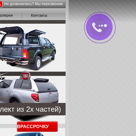
Не дозвонились? Мы перезвоним
галерея
Контакты
З
Fiat
JAC
ект из 2х частей)
В
РАССРОЧКУ