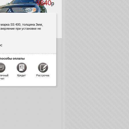
9840
р
 марка SS 400, толщина 3мм,
сверление при установке не
ос
пособы оплаты
личный
Кредит
Рассрочка
счет