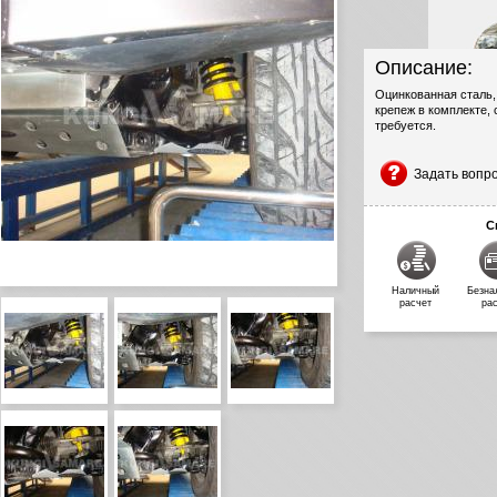
Описание:
Оцинкованная сталь,
крепеж в комплекте, 
требуется.
Задать вопр
С
Наличный
Безна
расчет
ра