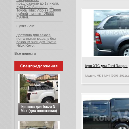
Специальное
предложение до 17 июля.
Кунг EKO Standard для
Toyota Hilux Vigo за 118000
рублей, вместо 125000
рублей.
Сумка бокс
Доступна для заказа
популярная модель без
боковых окон для Toyota
Hilux Revo.
Все новости
Спецпредложения
Кунг XTC для Ford Ranger
Модель МК.3-МК4 (2006-2011г.в
Крышка для Isuzu D-
Max (два положения)