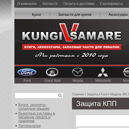
О компании
Запчасти
Оплата и доставка
Сертификаты
Кунги
Запчасти для кунгов
Аксессуары 
Ford
Great Wall
Mazda
Mitsubishi
Nis
Главная
›
Защита
›
Ford
›
Модель МК.3
Защита КПП
Кунги, роллеты,
складные крышки
Выкатные системы в
багажник пикапа и
хранение
Автопалатки