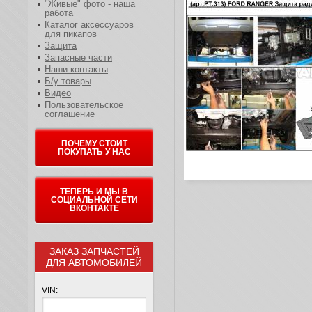
"Живые" фото - наша
работа
Каталог аксессуаров
для пикапов
Защита
Запасные части
Наши контакты
Б/у товары
Видео
Пользовательское
соглашение
ПОЧЕМУ СТОИТ
ПОКУПАТЬ У НАС
ТЕПЕРЬ И МЫ В
СОЦИАЛЬНОЙ СЕТИ
ВКОНТАКТЕ
ЗАКАЗ ЗАПЧАСТЕЙ
ДЛЯ АВТОМОБИЛЕЙ
VIN: