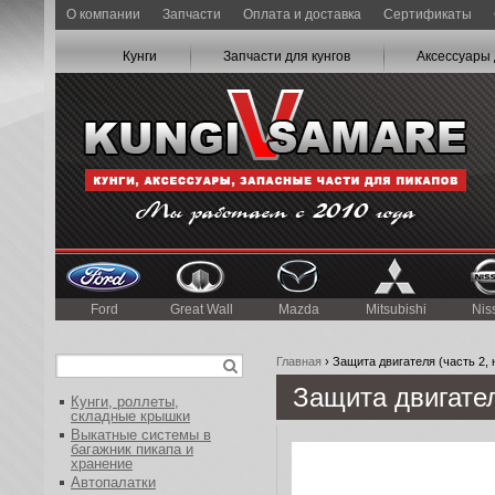
О компании
Запчасти
Оплата и доставка
Сертификаты
Кунги
Запчасти для кунгов
Аксессуары 
Ford
Great Wall
Mazda
Mitsubishi
Nis
Главная
› Защита двигателя (часть 2,
Защита двигател
Кунги, роллеты,
складные крышки
Выкатные системы в
багажник пикапа и
хранение
Автопалатки