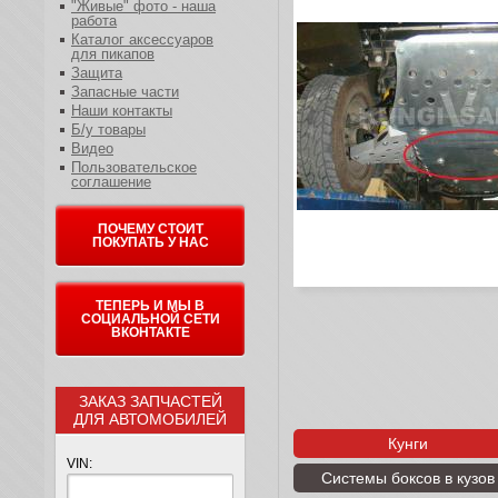
"Живые" фото - наша
работа
Каталог аксессуаров
для пикапов
Защита
Запасные части
Наши контакты
Б/у товары
Видео
Пользовательское
соглашение
ПОЧЕМУ СТОИТ
ПОКУПАТЬ У НАС
ТЕПЕРЬ И МЫ В
СОЦИАЛЬНОЙ СЕТИ
ВКОНТАКТЕ
ЗАКАЗ ЗАПЧАСТЕЙ
ДЛЯ АВТОМОБИЛЕЙ
Кунги
VIN:
Системы боксов в кузов