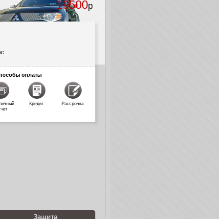
19500
р
ос
пособы оплаты
личный
Кредит
Рассрочка
счет
Защита