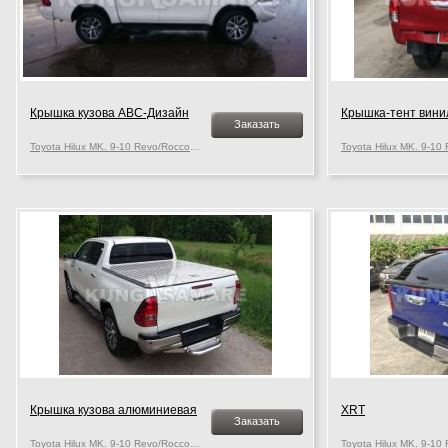
Крышка кузова АВС-Дизайн
Крышка-тент вини
Заказать
Toyota Hilux MK. 9-10 Revo/Rocco, c 2015 г.в.
Крышка кузова алюминиевая
XRT
Заказать
Toyota Hilux MK. 9-10 Revo/Rocco, c 2015 г.в.