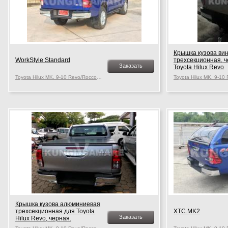
Крышка кузова ви
WorkStyle Standard
трехсекционная, 
Заказать
Toyota Hilux Revo
Toyota Hilux MK. 9-10 Revo/Rocco, c 2015 г.в.
Крышка кузова алюминиевая
трехсекционная для Toyota
XTC.MK2
Заказать
Hilux Revo, черная.