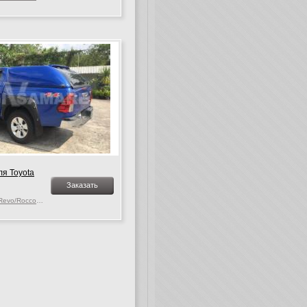
я Toyota
Заказать
Toyota Hilux MK. 9-10 Revo/Rocco, c 2015 г.в.