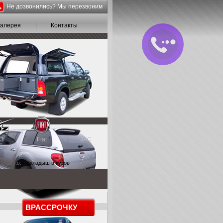
Не дозвонились? Мы перезвоним
галерея
Контакты
З
Fiat
JAC
2015 г.в.
› Вкладыш в кузов
В
РАССРОЧКУ