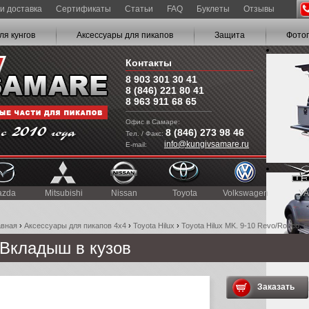
и доставка
Сертификаты
Статьи
FAQ
Буклеты
Отзывы
ля кунгов
Аксессуары для пикапов
Защита
Фото
Контакты
8 903 301 30 41
8 (846) 221 80 41
8 963 911 68 65
Офис в Самаре:
8 (846) 273 98 46
Тел. / Факс:
info@kungivsamare.ru
E-mail:
azda
Mitsubishi
Nissan
Toyota
Volkswagen
УА
авная
›
Аксессуары для пикапов 4x4
›
Toyota Hilux
›
Toyota Hilux MK. 9-10 Revo/Rocco, c 
Вкладыш в кузов
Заказать