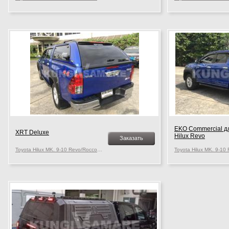
EKO Commerсial дл
XRT Deluxe
Hilux Revo
Заказать
Toyota Hilux MK. 9-10 Revo/Rocco, c 2015 г.в.