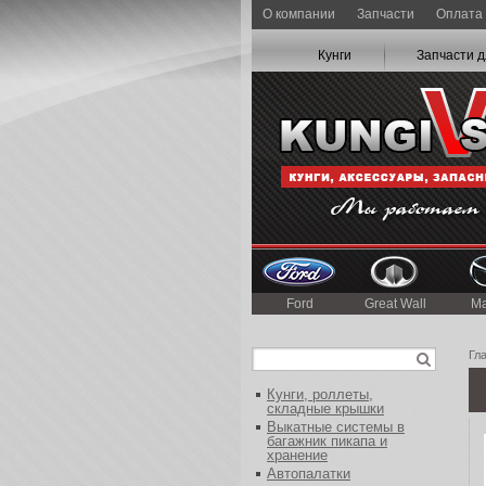
О компании
Запчасти
Оплата 
Кунги
Запчасти д
Ford
Great Wall
M
Гл
Кунги, роллеты,
складные крышки
Выкатные системы в
багажник пикапа и
хранение
Автопалатки