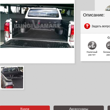
Описание:
Задать вопр
С
Наличный
Безна
расчет
ра
Кунги
Аксессуары