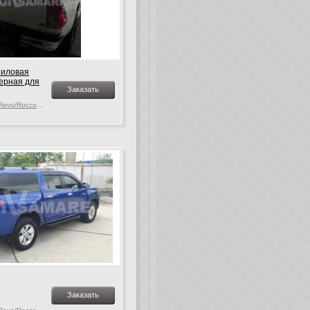
ниловая
черная для
Заказать
Toyota Hilux MK. 9-10 Revo/Rocco, c 2015 г.в.
Заказать