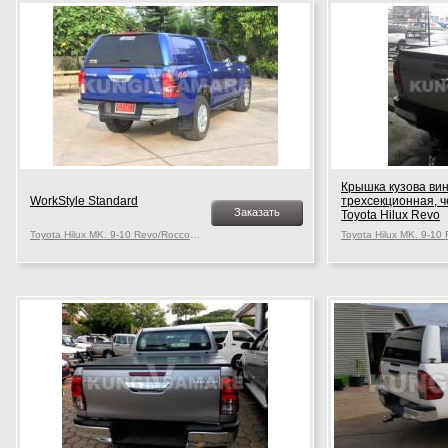
Крышка кузова ви
WorkStyle Standard
трехсекционная, 
Заказать
Toyota Hilux Revo
Toyota Hilux MK. 9-10 Revo/Rocco, c 2015 г.в.