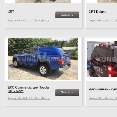
XRT
XRT Deluxe
Заказать
Toyota Hilux MK. 9-10 Revo/Rocco, c 2015 г.в.
EKO Commerсial для Toyota
Алюминиевый кунг
Hilux Revo
Заказать
Toyota Hilux MK. 9-10 Revo/Rocco, c 2015 г.в.