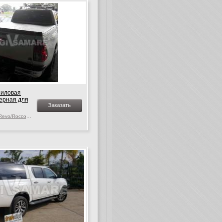
ниловая
черная для
Заказать
Toyota Hilux MK. 9-10 Revo/Rocco, c 2015 г.в.