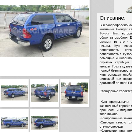
Описание:
Высокопрофессиона
компании Avenger 
Toyota Hilux
, котор
облик автомобиля. 
окнами, то это - 
пикапа. Кунг име
поверхность, ко
поверхностью кузов
помощью инновацио
скрытых струбцин
каналы. Груз в кузов
полной безопасности
Кунг оснащен спойл
системой при торм
доставкой по всей Ро
Стандарные характер
-Кунг предназначен 
как цельный короб и
прочность и индиви
типа пикапа
-Тонированные закал
-Спереди стекло ф
стекло спереди
-Крепление при по