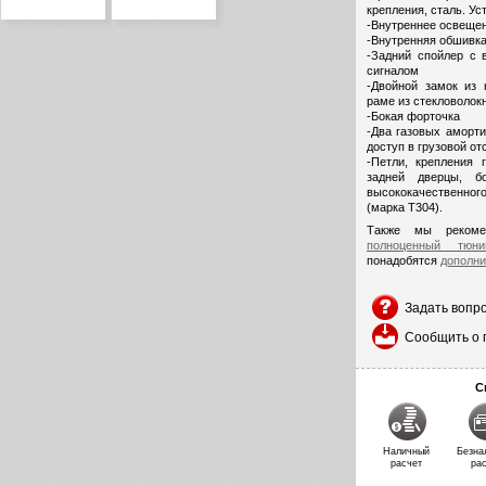
крепления, сталь. Ус
-Внутреннее освеще
-Внутренняя обшивк
-Задний спойлер с 
сигналом
-Двойной замок из
раме из стекловолокн
-Бокая форточка
-Два газовых аморти
доступ в грузовой от
-Петли, крепления 
задней дверцы, б
высококачественног
(марка T304).
Также мы рекоме
полноценный тюни
понадобятся
дополни
Задать вопр
Сообщить о 
С
Наличный
Безна
расчет
ра