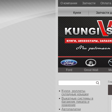
О компании
Запчасти
Оплата 
Кунги
Запчасти д
Ford
Great Wall
M
Гл
Кунги, роллеты,
складные крышки
Выкатные системы в
багажник пикапа и
хранение
Автопалатки