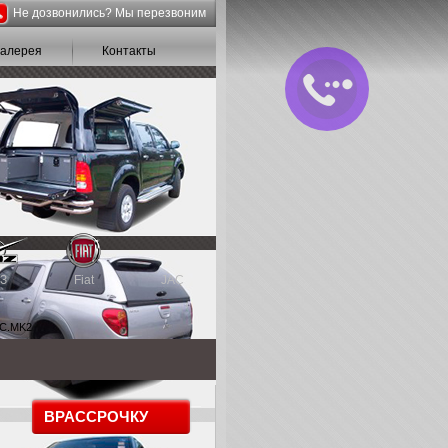
Не дозвонились? Мы перезвоним
галерея
Контакты
З
Fiat
JAC
TC.MK2
В
РАССРОЧКУ