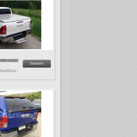
юминиевая
Заказать
Toyota Hilux MK. 9-10 Revo/Rocco, c 2015 г.в.