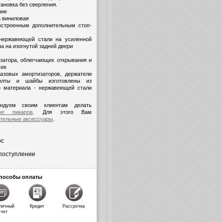
тановка без сверления.
ние
а виниловая
встроенным дополнительным стоп-
 нержавеющей стали на усиленной
а на изогнутой задней двери
затора, облегчающих открывания и
сек
газовых амортизаторов, держатели
олты и шайбы изготовлены из
о материала - нержавеющей стали
ндуем своим клиентам делать
нг пикапов
. Для этого Вам
тельные аксессуары
.
ос
поступлении
пособы оплаты
личный
Кредит
Рассрочка
счет