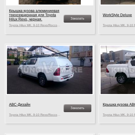
Крышка кузова алюминиевая
трехсекционная для Toyota
WorkStyle Deluxe
Заказать
Hilux Revo, черная.
Toyota Hilux MK. 9-10 Revo/Rocco, c 2015 г.в.
АВС-Дизайн
Крышка кузова АВ
Заказать
Toyota Hilux MK. 9-10 Revo/Rocco, c 2015 г.в.