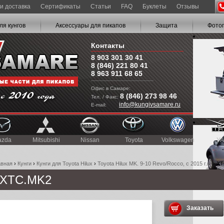
и доставка
Сертификаты
Статьи
FAQ
Буклеты
Отзывы
ля кунгов
Аксессуары для пикапов
Защита
Фото
Контакты
8 903 301 30 41
8 (846) 221 80 41
8 963 911 68 65
Офис в Самаре:
8 (846) 273 98 46
Тел. / Факс:
info@kungivsamare.ru
E-mail:
azda
Mitsubishi
Nissan
Toyota
Volkswagen
УА
авная
›
Кунги
›
Кунги для Toyota Hilux
›
Toyota Hilux MK. 9-10 Revo/Rocco, c 2015 г.в.
› X
XTC.MK2
Заказать