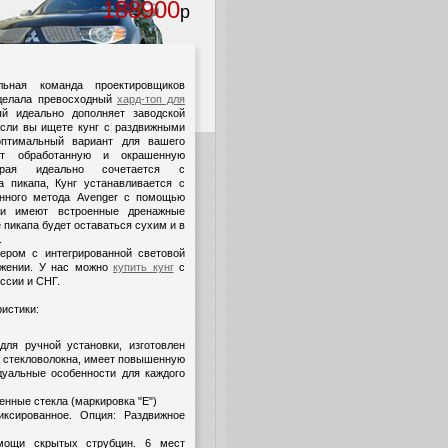
188900
р
льная команда проектировщиков
сделала превосходный
хард-топ для
ый идеально дополняет заводской
Если вы ищете кунг с раздвижными
оптимальный вариант для вашего
ет обработанную и окрашенную
торая идеально сочетается с
а пикапа, Кунг устанавливается с
нного метода Avenger с помощью
 и имеют встроенные дренажные
е пикапа будет оставаться сухим и в
.
ером с интегрированной световой
ожении. У нас можно
купить кунг
с
ссии и СНГ.
истики:
для ручной установки, изготовлен
з стекловолокна, имеет повышенную
дуальные особенности для каждого
енные стекла (маркировка "E")
иксированное. Опция: Раздвижное
мощи скрытых струбцин. 6 мест