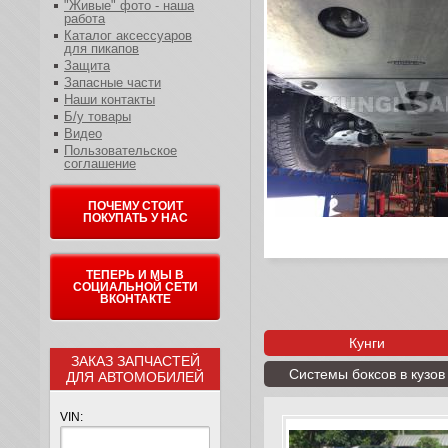
"Живые" фото - наша
работа
Каталог аксессуаров
для пикапов
Защита
Запасные части
Наши контакты
Б/у товары
Видео
Пользовательское
соглашение
ПОЧЕМУ СТОИТ
ПОКУПАТЬ У НАС
ТЕПЕРЬ И МЫ В
СОЦИАЛЬНОЙ СЕТИ
ВКОНТАКТЕ
Кунги
ЗАКАЗ ЗАПЧАСТЕЙ
Системы боксов в кузов
ДЛЯ АВТОМОБИЛЕЙ
VIN: