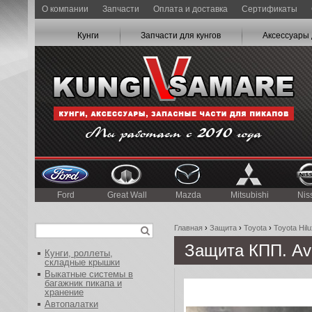
О компании
Запчасти
Оплата и доставка
Сертификаты
Кунги
Запчасти для кунгов
Аксессуары 
Ford
Great Wall
Mazda
Mitsubishi
Nis
Главная
›
Защита
›
Toyota
›
Toyota Hil
Защита КПП. Аve
Кунги, роллеты,
складные крышки
Выкатные системы в
багажник пикапа и
хранение
Автопалатки