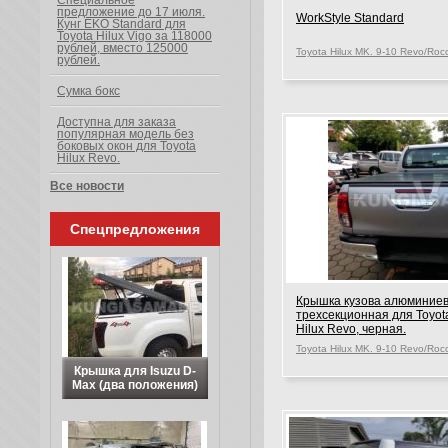
Специальное
предложение до 17 июля.
WorkStyle Standard
Кунг EKO Standard для
Toyota Hilux Vigo за 118000
рублей, вместо 125000
рублей.
Сумка бокс
Доступна для заказа
популярная модель без
боковых окон для Toyota
Hilux Revo.
Все новости
Спецпредложения
Крышка кузова алюминие
трехсекционная для Toyot
Hilux Revo, черная.
Крышка для Isuzu D-
Max (два положения)