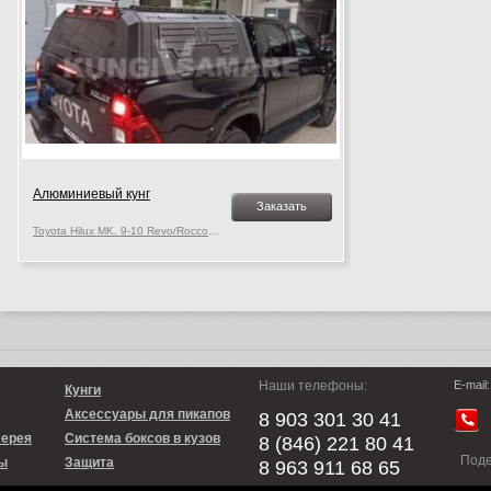
Алюминиевый кунг
Заказать
Toyota Hilux MK. 9-10 Revo/Rocco, c 2015 г.в.
Наши телефоны:
E-mail:
Кунги
Аксессуары для пикапов
8 903 301 30 41
лерея
Система боксов в кузов
8 (846) 221 80 41
Под
ы
Защита
8 963 911 68 65