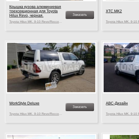
Крышка кузова алюминиевая
трехсекционная для Toyota
XTC.MK2
Заказать
Hilux Revo, черная.
Toyota Hilux MK. 9-10 Revo/Rocco, c 2015 г.в.
WorkStyle Deluxe
АВС-Дизайн
Заказать
Toyota Hilux MK. 9-10 Revo/Rocco, c 2015 г.в.