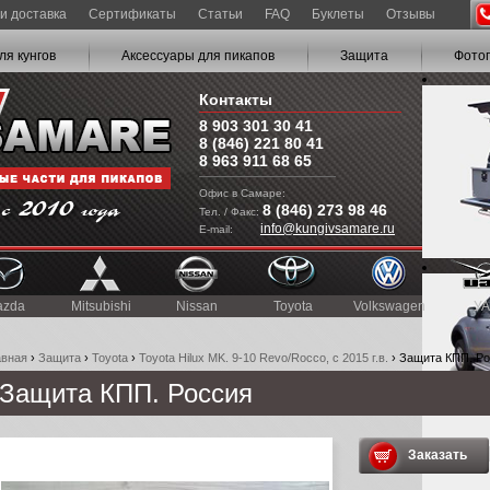
и доставка
Сертификаты
Статьи
FAQ
Буклеты
Отзывы
ля кунгов
Аксессуары для пикапов
Защита
Фото
Контакты
8 903 301 30 41
8 (846) 221 80 41
8 963 911 68 65
Офис в Самаре:
8 (846) 273 98 46
Тел. / Факс:
info@kungivsamare.ru
E-mail:
azda
Mitsubishi
Nissan
Toyota
Volkswagen
УА
авная
›
Защита
›
Toyota
›
Toyota Hilux MK. 9-10 Revo/Rocco, c 2015 г.в.
› Защита КПП. Р
Защита КПП. Россия
Заказать