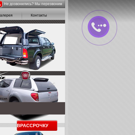
Не дозвонились? Мы перезвоним
галерея
Контакты
З
Fiat
JAC
оссия
В
РАССРОЧКУ