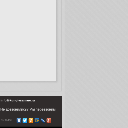
info@kungivsamare.ru
Не дозвонились? Мы перезвоним
елиться…