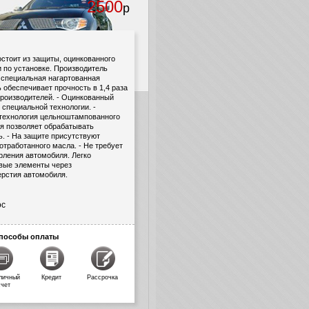
2500
р
остоит из защиты, оцинкованного
и по установке. Производитель
- специальная нагартованная
 обеспечивает прочность в 1,4 раза
производителей. - Оцинкованный
 специальной технологии. -
 технология цельноштампованного
ая позволяет обрабатывать
ь. - На защите присутствуют
отработанного масла. - Не требует
рления автомобиля. Легко
вые элементы через
ерстия автомобиля.
ос
пособы оплаты
личный
Кредит
Рассрочка
счет