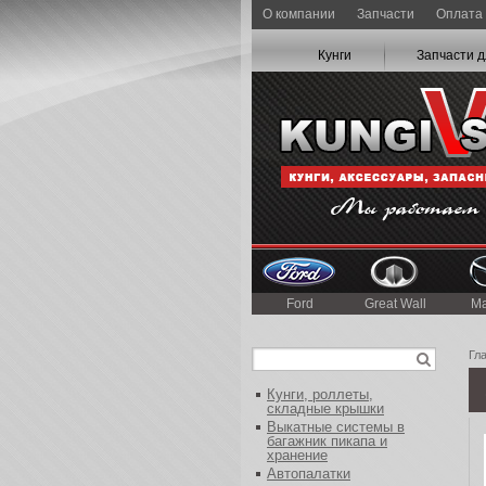
О компании
Запчасти
Оплата 
Кунги
Запчасти д
Ford
Great Wall
M
Гл
Кунги, роллеты,
складные крышки
Выкатные системы в
багажник пикапа и
хранение
Автопалатки