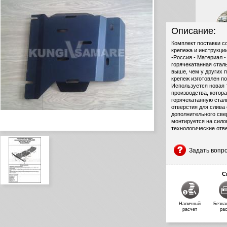
Описание:
Комплект поставки с
крепежа и инструкци
-Россия - Материал 
горячекатанная сталь
выше, чем у других 
крепеж изготовлен по
Используется новая
производства, котор
горячекатанную стал
отверстия для слива 
дополнительного све
монтируется на сило
технологические отв
Задать вопр
С
Наличный
Безна
расчет
ра