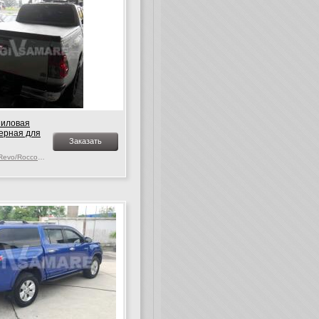
ниловая
черная для
Заказать
Toyota Hilux MK. 9-10 Revo/Rocco, c 2015 г.в.