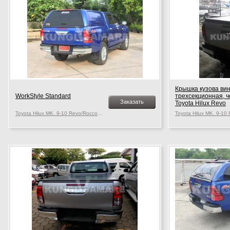
Крышка кузова ви
WorkStyle Standard
трехсекционная, 
Заказать
Toyota Hilux Revo
Toyota Hilux MK. 9-10 Revo/Rocco, c 2015 г.в.