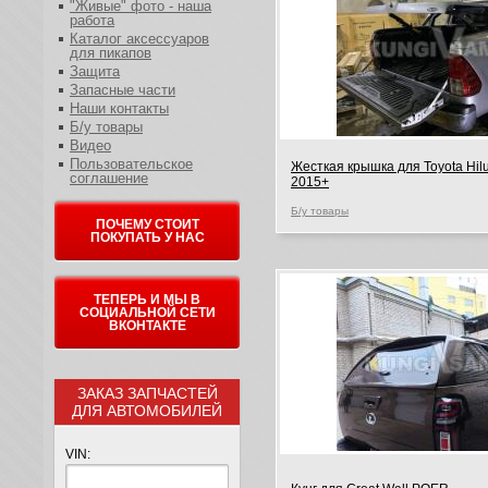
"Живые" фото - наша
работа
Каталог аксессуаров
для пикапов
Защита
Запасные части
Наши контакты
Б/у товары
Видео
Пользовательское
Жесткая крышка для Toyota Hil
соглашение
2015+
Б/у товары
ПОЧЕМУ СТОИТ
ПОКУПАТЬ У НАС
ТЕПЕРЬ И МЫ В
СОЦИАЛЬНОЙ СЕТИ
ВКОНТАКТЕ
ЗАКАЗ ЗАПЧАСТЕЙ
ДЛЯ АВТОМОБИЛЕЙ
VIN: