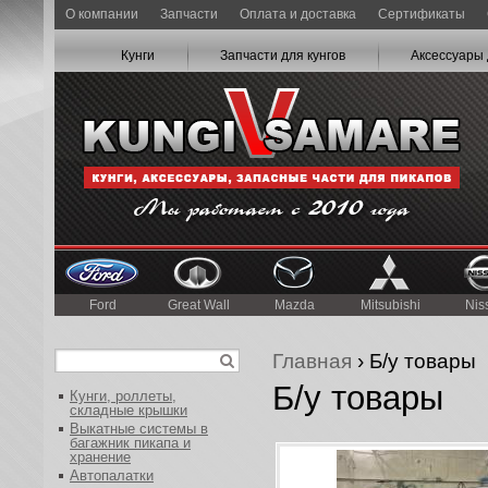
О компании
Запчасти
Оплата и доставка
Сертификаты
Кунги
Запчасти для кунгов
Аксессуары 
Ford
Great Wall
Mazda
Mitsubishi
Nis
Главная
› Б/у товары
Б/у товары
Кунги, роллеты,
складные крышки
Выкатные системы в
багажник пикапа и
хранение
Автопалатки