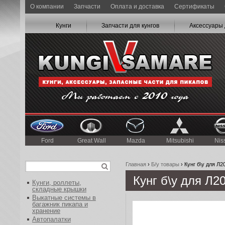
О компании
Запчасти
Оплата и доставка
Сертификаты
Кунги
Запчасти для кунгов
Аксессуары 
Ford
Great Wall
Mazda
Mitsubishi
Nis
Главная
›
Б/у товары
› Кунг б\у для Л20
Кунг б\у для Л20
Кунги, роллеты,
складные крышки
Выкатные системы в
багажник пикапа и
хранение
Автопалатки