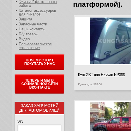
"Живые" фото - наша
платформой).
работа
Каталог аксессуаров
для пикапов
Защита
Запасные части
Наши контакты
Б/у товары
Видео
Пользовательское
соглашение
ПОЧЕМУ СТОИТ
ПОКУПАТЬ У НАС
Кунг XRT для Ниссан NP300
ТЕПЕРЬ И МЫ В
СОЦИАЛЬНОЙ СЕТИ
Кунги для NP300
ВКОНТАКТЕ
ЗАКАЗ ЗАПЧАСТЕЙ
ДЛЯ АВТОМОБИЛЕЙ
VIN: