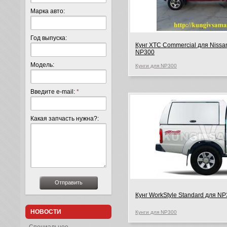
Марка авто:
Год выпуска:
Кунг XTC Commercial для Nissa
NP300
Модель:
Кунги для NP300
Введите e-mail:
*
Какая запчасть нужна?:
Кунг WorkStyle Standard для N
НОВОСТИ
Кунги для NP300