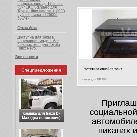
Специальное
предложение до 17 июля.
Кунг EKO Standard для
Toyota Hilux Vigo за 118000
рублей, вместо 125000
рублей.
Сумка бокс
Доступна для заказа
популярная модель без
боковых окон для Toyota
Hilux Revo.
Все новости
Отстегивающийся тент
Спецпредложения
Кунги для NP300
Приглаш
социальной
Крышка для Isuzu D-
Max (два положения)
автомобиле
пикапах 