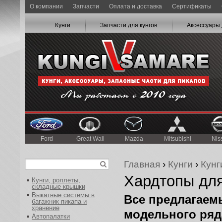
О компании
Запчасти
Оплата и доставка
Сертификаты
Кунги
Запчасти для кунгов
Аксессуары 
Ford
Great Wall
Mazda
Mitsubishi
Nis
Главная
›
Кунги
›
Кунг
Хардтопы дл
Кунги, роллеты,
складные крышки
Выкатные системы в
Все предлагаем
багажник пикапа и
хранение
модельного ряда
Автопалатки