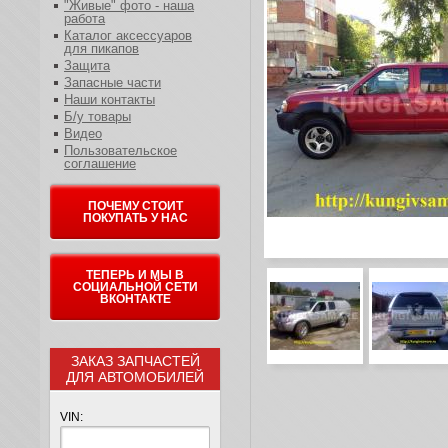
"Живые" фото - наша
работа
Каталог аксессуаров
для пикапов
Защита
Запасные части
Наши контакты
Б/у товары
Видео
Пользовательское
соглашение
ПОЧЕМУ СТОИТ
ПОКУПАТЬ У НАС
ТЕПЕРЬ И МЫ В
СОЦИАЛЬНОЙ СЕТИ
ВКОНТАКТЕ
ЗАКАЗ ЗАПЧАСТЕЙ
ДЛЯ АВТОМОБИЛЕЙ
VIN: