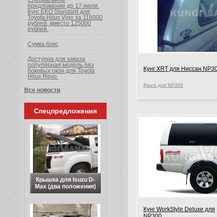
Специальное
предложение до 17 июля.
Кунг EKO Standard для
Toyota Hilux Vigo за 118000
рублей, вместо 125000
рублей.
Сумка бокс
Доступна для заказа
популярная модель без
Кунг XRT для Ниссан NP3
боковых окон для Toyota
Hilux Revo.
Кунги для NP300
Все новости
Спецпредложения
Крышка для Isuzu D-
Max (два положения)
Кунг WorkStyle Deluxe для
NP300