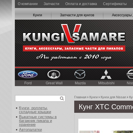
О компании
Запчасти
Оплата и доставка
Сертификаты
Кунги
Запчасти для кунгов
Аксессуары 
Ford
Great Wall
Mazda
Mitsubishi
Nis
Главная
›
Кунги
›
Кунги для Nissan
›
Ку
Кунг XTC Comme
Кунги, роллеты,
складные крышки
Выкатные системы в
багажник пикапа и
хранение
Автопалатки