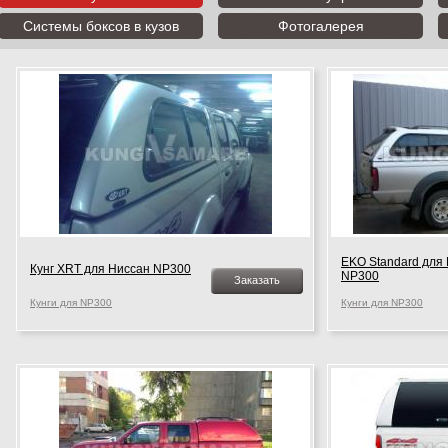
Системы боксов в кузов
Фотогалерея
EKO Standard для 
Кунг XRT для Ниссан NP300
NP300
Заказать
Кунги для NP300
Кунги для NP300