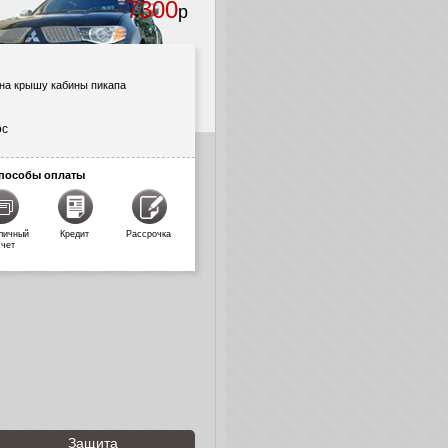
7300
р
на крышу кабины пикапа
ос
пособы оплаты
личный
Кредит
Рассрочка
счет
Защита