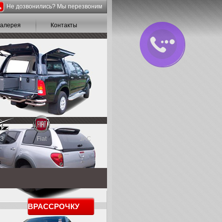
Не дозвонились? Мы перезвоним
галерея
Контакты
З
Fiat
JAC
к
В
РАССРОЧКУ