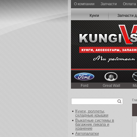
О компании
Запчасти
Оплата 
Кунги
Запчасти д
Ford
Great Wall
M
Гл
Кунги, роллеты,
складные крышки
Выкатные системы в
багажник пикапа и
хранение
Автопалатки