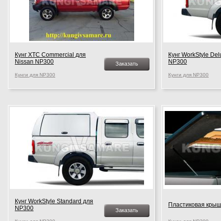
Кунг XTC Commercial для
Кунг WorkStyle Del
Nissan NP300
NP300
Заказать
Кунги для NP300
Кунги для NP300
Кунг WorkStyle Standard для
Пластиковая крыш
NP300
Заказать