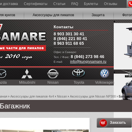
и доставка
Сертификаты
Статьи
FAQ
Буклеты
Отзывы
ля кунгов
Аксессуары для пикапов
Защита
Фото
Контакты
8 903 301 30 41
8 (846) 221 80 41
8 963 911 68 65
Офис в Самаре:
8 (846) 273 98 46
Тел. / Факс:
info@kungivsamare.ru
E-mail:
azda
Mitsubishi
Nissan
Toyota
Volkswagen
УА
авная
›
Аксессуары для пикапов 4x4
›
Nissan
›
Аксессуары для Nissan NP300
› Багажни
Багажник
Заказать