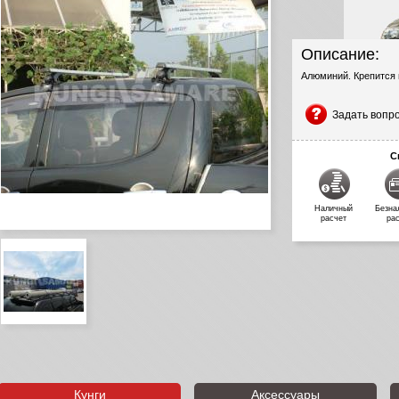
Описание:
Алюминий. Крепится 
Задать вопр
С
Наличный
Безна
расчет
ра
Кунги
Аксессуары