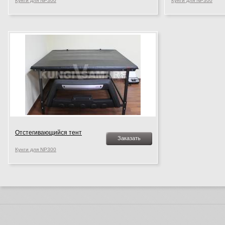
Кунги для NP300
Кунги для NP300
Отстегивающийся тент
Заказать
Кунги для NP300