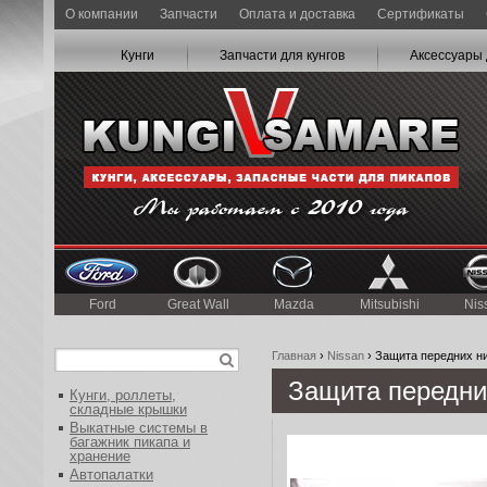
О компании
Запчасти
Оплата и доставка
Сертификаты
Кунги
Запчасти для кунгов
Аксессуары 
Ford
Great Wall
Mazda
Mitsubishi
Nis
Главная
›
Nissan
› Защита передних ни
Защита передних
Кунги, роллеты,
складные крышки
Выкатные системы в
багажник пикапа и
хранение
Автопалатки