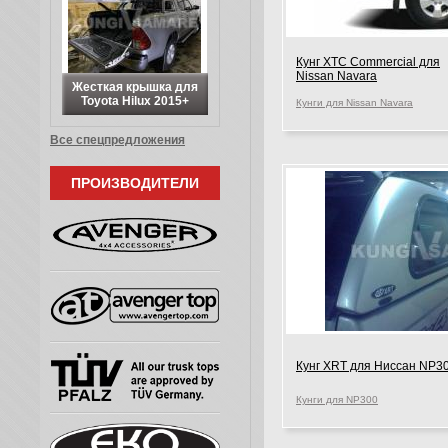
Кунг XTС Сommercial для
Nissan Navara
Жесткая крышка для
Toyota Hilux 2015+
Кунги для Nissan Navara
Все спецпредложения
ПРОИЗВОДИТЕЛИ
Кунг XRT для Ниссан NP3
Кунги для NP300