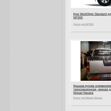
Кунг WorkStyle Standard д
NP300
Кунги для NP300
Крышка кузова алюминие
трехсекционная, черная д
Nissan Navara
Кунги для Nissan Navara