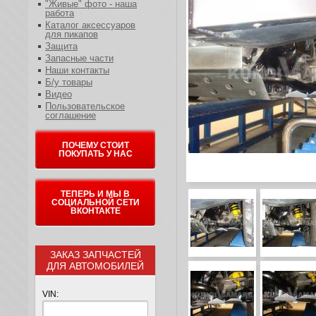
"Живые" фото - наша
работа
Каталог аксессуаров
для пикапов
Защита
Запасные части
Наши контакты
Б/у товары
Видео
Пользовательское
соглашение
ПОЧЕМУ СТОИТ
ПОКУПАТЬ У НАС
ТЕПЕРЬ И МЫ В
СОЦИАЛЬНОЙ СЕТИ
ВКОНТАКТЕ
ЗАКАЗ ЗАПЧАСТЕЙ
ДЛЯ АВТОМОБИЛЕЙ
VIN: