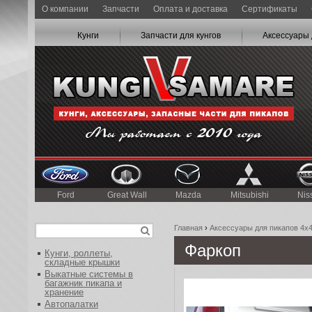
О компании
Запчасти
Оплата и доставка
Сертификаты
Кунги
Запчасти для кунгов
Аксессуары 
Ford
Great Wall
Mazda
Mitsubishi
Nis
Главная
›
Аксессуары для пикапов 4x
Фаркоп
Кунги, роллеты,
складные крышки
Выкатные системы в
багажник пикапа и
хранение
Автопалатки