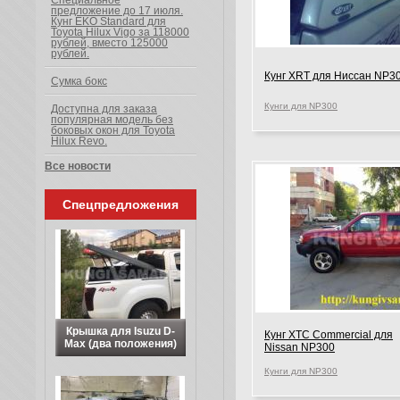
Специальное
предложение до 17 июля.
Кунг EKO Standard для
Toyota Hilux Vigo за 118000
рублей, вместо 125000
рублей.
Кунг XRT для Ниссан NP3
Сумка бокс
Кунги для NP300
Доступна для заказа
популярная модель без
боковых окон для Toyota
Hilux Revo.
Все новости
Спецпредложения
Крышка для Isuzu D-
Кунг XTC Commercial для
Max (два положения)
Nissan NP300
Кунги для NP300