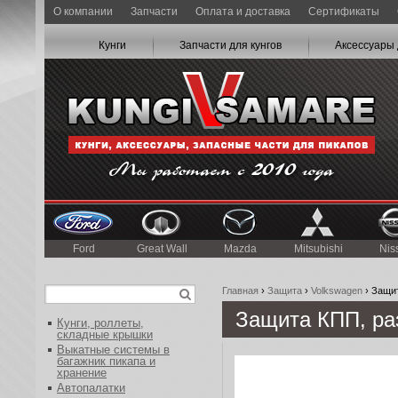
О компании
Запчасти
Оплата и доставка
Сертификаты
Кунги
Запчасти для кунгов
Аксессуары 
Ford
Great Wall
Mazda
Mitsubishi
Nis
Главная
›
Защита
›
Volkswagen
› Защит
Защита КПП, ра
Кунги, роллеты,
складные крышки
Выкатные системы в
багажник пикапа и
хранение
Автопалатки