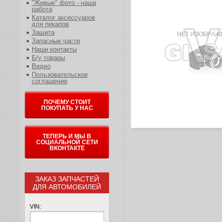
"Живые" фото - наша
работа
Каталог аксессуаров
для пикапов
Защита
Запасные части
Наши контакты
Б/у товары
Видео
Пользовательское
соглашение
ПОЧЕМУ СТОИТ
ПОКУПАТЬ У НАС
ТЕПЕРЬ И МЫ В
СОЦИАЛЬНОЙ СЕТИ
ВКОНТАКТЕ
ЗАКАЗ ЗАПЧАСТЕЙ
ДЛЯ АВТОМОБИЛЕЙ
VIN: