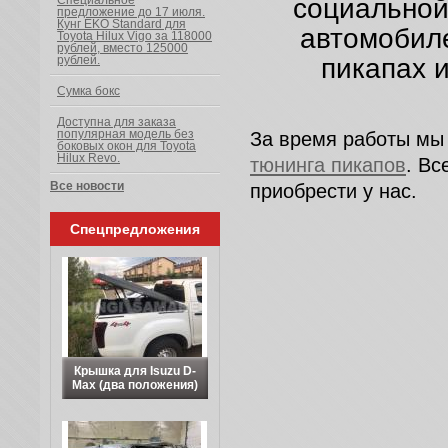
социальной
Специальное
предложение до 17 июля.
Кунг EKO Standard для
автомобиле
Toyota Hilux Vigo за 118000
рублей, вместо 125000
пикапах 
рублей.
Сумка бокс
Доступна для заказа
популярная модель без
За время работы мы
боковых окон для Toyota
Hilux Revo.
тюнинга пикапов
. В
Все новости
приобрести у нас.
Спецпредложения
Крышка для Isuzu D-
Max (два положения)