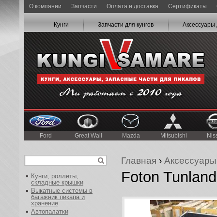
О компании
Запчасти
Оплата и доставка
Сертификаты
Кунги
Запчасти для кунгов
Аксессуары 
Ford
Great Wall
Mazda
Mitsubishi
Nis
Главная
›
Аксессуары
Foton Tunland
Кунги, роллеты,
складные крышки
Выкатные системы в
багажник пикапа и
хранение
Автопалатки