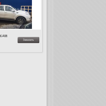
г для
Заказать