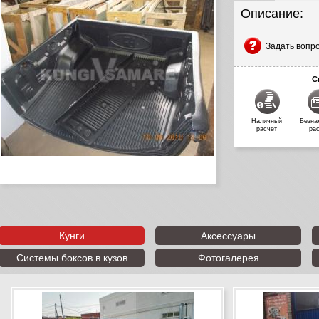
Описание:
Задать вопр
С
Наличный
Безна
расчет
ра
Кунги
Аксессуары
Системы боксов в кузов
Фотогалерея