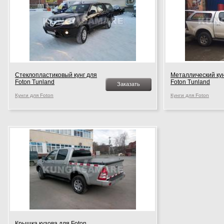
Стеклопластиковый кунг для
Металлический кун
Foton Tunland
Foton Tunland
Заказать
Кунги для Foton
Кунги для Foton
Крышка кузова для Foton