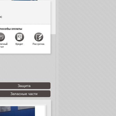
ос
пособы оплаты
личный
Кредит
Рассрочка
счет
Защита
Запасные части