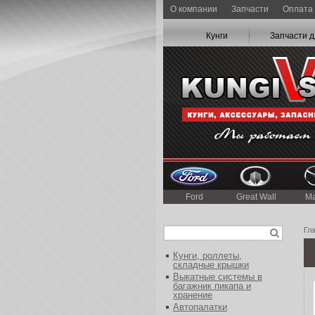
О компании
Запчасти
Оплата 
Кунги
Запчасти д
Ford
Great Wall
M
Гл
Кунги, роллеты,
складные крышки
Выкатные системы в
багажник пикапа и
хранение
Автопалатки