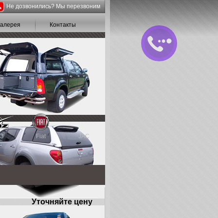
Не дозвонились? Мы перезвоним
галерея
Контакты
З
Fiat
JAC
Уточняйте цену