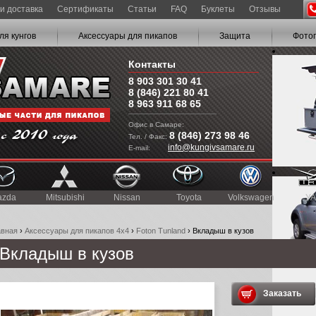
и доставка
Сертификаты
Статьи
FAQ
Буклеты
Отзывы
ля кунгов
Аксессуары для пикапов
Защита
Фото
Контакты
8 903 301 30 41
8 (846) 221 80 41
8 963 911 68 65
Офис в Самаре:
8 (846) 273 98 46
Тел. / Факс:
info@kungivsamare.ru
E-mail:
azda
Mitsubishi
Nissan
Toyota
Volkswagen
УА
авная
›
Аксессуары для пикапов 4x4
›
Foton Tunland
› Вкладыш в кузов
Вкладыш в кузов
Заказать