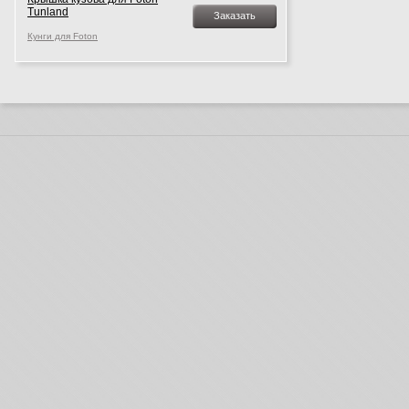
Tunland
Заказать
Кунги для Foton