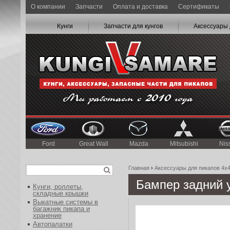
О компании
Запчасти
Оплата и доставка
Сертификаты
Кунги
Запчасти для кунгов
Аксессуары 
Ford
Great Wall
Mazda
Mitsubishi
Nis
Главная
›
Аксессуары для пикапов 4x
Бампер задний 
Кунги, роллеты,
складные крышки
Выкатные системы в
багажник пикапа и
хранение
Автопалатки