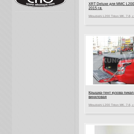
XRT Deluxe для MMC L20
2015 г.в.
Крышка-тент кузова пикап
виниловая