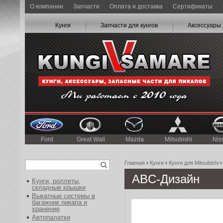
О компании
Запчасти
Оплата и доставка
Сертификаты
Кунги
Запчасти для кунгов
Аксессуары 
Ford
Great Wall
Mazda
Mitsubishi
Nis
Главная
›
Кунги
›
Кунги для Mitsubishi
ABC-Дизайн
Кунги, роллеты,
складные крышки
Выкатные системы в
багажник пикапа и
хранение
Автопалатки