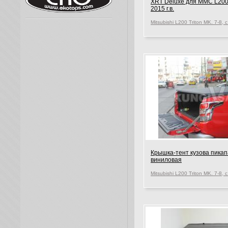
XRT Deluxe для MMC L20
2015 г.в.
Крышка-тент кузова пикап
виниловая