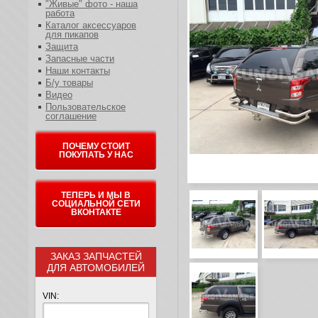
"Живые" фото - наша
работа
Каталог аксессуаров
для пикапов
Защита
Запасные части
Наши контакты
Б/у товары
Видео
Пользовательское
соглашение
ПОЧЕМУ СТОИТ
ПОКУПАТЬ У НАС
ТЕПЕРЬ И МЫ В
СОЦИАЛЬНОЙ СЕТИ
ВКОНТАКТЕ
ЗАКАЗ ЗАПЧАСТЕЙ
ДЛЯ АВТОМОБИЛЕЙ
VIN: