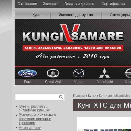
О компании
Запчасти
Оплата и доставка
Сертификаты
Кунги
Запчасти для кунгов
Аксессуары 
Ford
Great Wall
Mazda
Mitsubishi
Nis
Главная
›
Кунги
›
Кунги для Mitsubishi
Кунг XTС для Mit
Кунги, роллеты,
складные крышки
Выкатные системы в
багажник пикапа и
хранение
Автопалатки