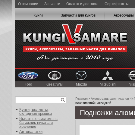
О компании
Запчасти
Оплата и доставка
Сертификаты
Кунги
Запчасти для кунгов
Аксессуары 
Ford
Great Wall
Mazda
Mitsubishi
Nis
Главная
›
Аксессуары для пикапов 4x
пластиковой накладкой
Кунги, роллеты,
Подножки алюми
складные крышки
Выкатные системы в
багажник пикапа и
хранение
Автопалатки