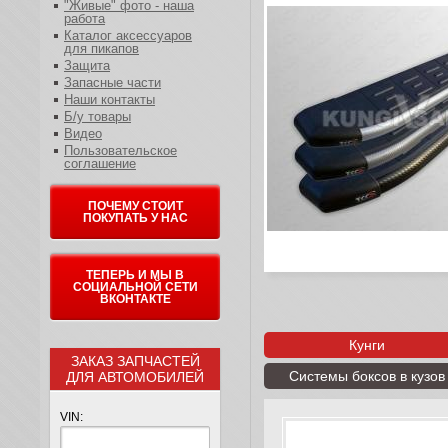
"Живые" фото - наша
работа
Каталог аксессуаров
для пикапов
Защита
Запасные части
Наши контакты
Б/у товары
Видео
Пользовательское
соглашение
ПОЧЕМУ СТОИТ
ПОКУПАТЬ У НАС
ТЕПЕРЬ И МЫ В
СОЦИАЛЬНОЙ СЕТИ
ВКОНТАКТЕ
Кунги
ЗАКАЗ ЗАПЧАСТЕЙ
Системы боксов в кузов
ДЛЯ АВТОМОБИЛЕЙ
VIN: